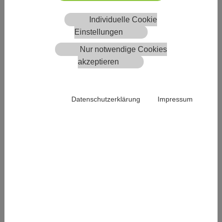
Ministerium für Umwelt, Naturschutz und Verkehr des
Landes NRW
. Die grüne Querschnittsbranche wächst und
Individuelle Cookie
trotzt der Wirtschaftskrise.
Einstellungen
Mehr zum Thema gibt es hier:
Nur notwendige Cookies
akzeptieren
ZDF- Beitrag:
https://lnkd.in/gvWmNT8P
Umweltwirtschaftsbericht NRW
2024:
https://lnkd.in/gQu4eh6f
Datenschutzerklärung
Impressum
Webportal Umweltwirtschaft
NRW:
https://lnkd.in/eHcYyWb8
Umweltwirtschaftspreis.NRW
https://lnkd.in/ewwsh5zN
Kompetenznetzwerk Umweltwirtschaft.NRW
KUER.NRW |
Grüne Gründungen Nordrhein-Westfalen